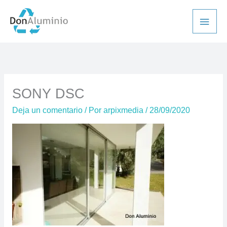
Ir
Men
al
princ
contenido
SONY DSC
Deja un comentario
/ Por
arpixmedia
/
28/09/2020