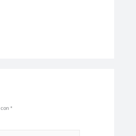
s con
*