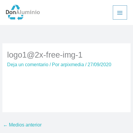
Ir
Men
al
princ
contenido
logo1@2x-free-img-1
Deja un comentario
/ Por
arpixmedia
/
27/09/2020
←
Medios anterior