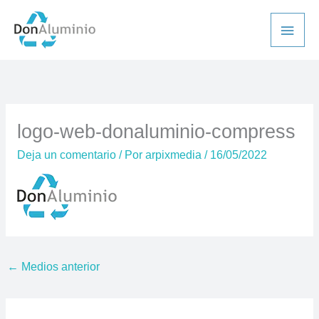
Ir
Men
al
princ
contenido
logo-web-donaluminio-compress
Deja un comentario
/ Por
arpixmedia
/
16/05/2022
←
Medios anterior