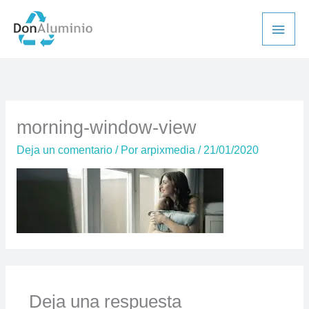
Ir
Men
al
princ
contenido
morning-window-view
Deja un comentario
/ Por
arpixmedia
/
21/01/2020
Deja una respuesta