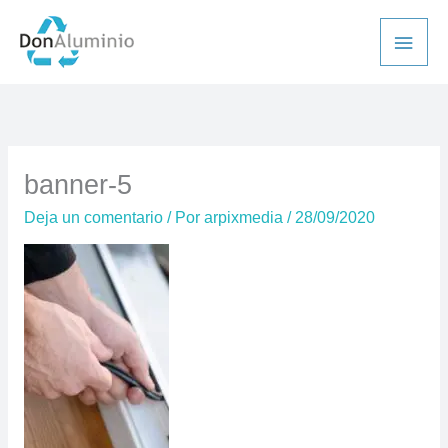
Ir
Men
al
princ
contenido
banner-5
Deja un comentario
/ Por
arpixmedia
/
28/09/2020